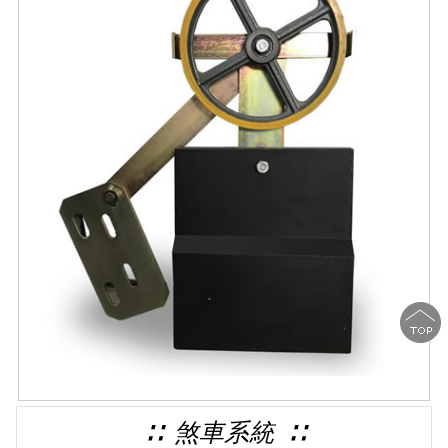
∷ 煞車系統 ∷